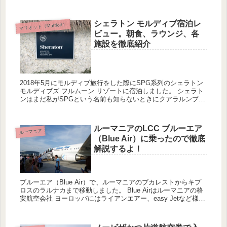
（大阪市内の路上生活者は4,069人）、約20ha（半径300m）
の...
シェラトン モルディブ宿泊レ
マリオット（Marriott）
ビュー。朝食、ラウンジ、各
施設を徹底紹介
2018年5月にモルディブ旅行をした際にSPG系列のシェラトン
モルディブズ フルムーン リゾートに宿泊しました。 シェラト
ンはまだ私がSPGという名前も知らないときにクアラルンプー
ルで宿泊して、それ依頼の宿泊となります。しかも今回はマ...
ルーマニアのLCC ブルーエア
ルーマニア
（Blue Air）に乗ったので徹底
解説するよ！
ブルーエア（Blue Air）で、ルーマニアのブカレストからキプ
ロスのラルナカまで移動しました。 Blue Airはルーマニアの格
安航空会社 ヨーロッパにはライアンエアー、easy Jetなど様々
な格安航空会社がありますが、大手以外にも...