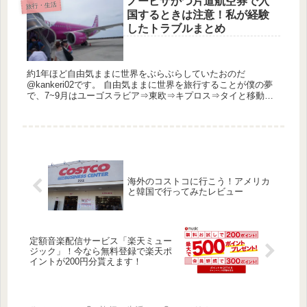
ノービザかつ片道航空券で入
旅行・生活
国するときは注意！私が経験
したトラブルまとめ
約1年ほど自由気ままに世界をぶらぶらしていたおのだ
@kankeri02です。 自由気ままに世界を旅行することが僕の夢
で、7~9月はユーゴスラビア⇒東欧⇒キプロス⇒タイと移動し
て最後は日本に帰ってきました。 最近だと格安航空会社
（LCC...
海外のコストコに行こう！アメリカ
と韓国で行ってみたレビュー
定額音楽配信サービス「楽天ミュー
ジック」！今なら無料登録で楽天ポ
イントが200円分貰えます！