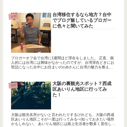
に南キプロスと書いています。韓国を南朝鮮という感じです
ね。 北キプ...
台湾移住するなら地方？台中
台湾
でブログ飯しているブロガー
に色々と聞いてみた
ブロガーオフ会で台湾に1週間ほど滞在をしました。 正直、個
人的には台湾には興味がなかったのですが、台湾滞在どきにお
世話になった台中にお住まいのcubさんに台湾の魅力を教えて
もらい「ロングステイするのもありかな？」と思ってしまいま
した。 ...
大阪の裏観光スポット？西成
国内
区あいりん地区に行ってみ
た！
大阪は観光名所がないと言われたりするけれども、大阪の西成
区あいりん地区こそが一度は行ってみるべ知っておきたい場所
かもしれない。 あいりん地区には路上生活者が数多く居住し