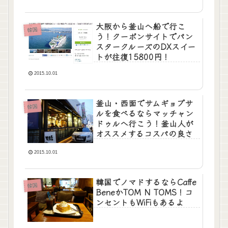
大阪から釜山へ船で行こ
韓国
う！クーポンサイトでパン
スタークルーズのDXスイー
トが往復15800円！
2015.10.01
釜山・西面でサムギョプサ
韓国
ルを食べるならマッチャン
ドゥルへ行こう！釜山人が
オススメするコスパの良さ
2015.10.01
韓国でノマドするならCaffe
韓国
BeneかTOM N TOMS！コ
ンセントもWiFiもあるよ