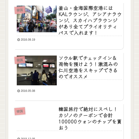
釜山・金海国際空港には
韓国
KALラウンジ、アシアナラウ
ンジ、スカイハブラウンジ
があり全てプライオリティ
パスで入れます！
2016.09.19
ソウル駅でチェックイン＆
韓国
荷物を預けよう！激混みの
仁川空港をスキップできる
のでオススメ
2016.05.08
韓国旅行で絶対にスべし！
韓国
カジノのクーポンで合計
100000ウォンのチップを貰
おう
2015.12.05