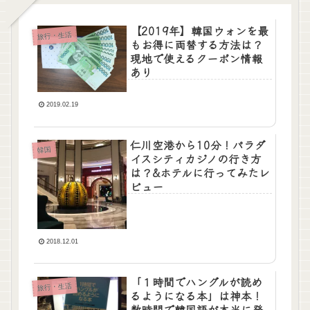
【2019年】韓国ウォンを最
旅行・生活
もお得に両替する方法は？
現地で使えるクーポン情報
あり
2019.02.19
仁川空港から10分！パラダ
韓国
イスシティカジノの行き方
は？&ホテルに行ってみたレ
ビュー
2018.12.01
「１時間でハングルが読め
旅行・生活
るようになる本」は神本！
数時間で韓国語が本当に発