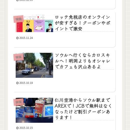
ロッテ免税店のオンライン
韓国
が安すぎる！クーポンやポ
イントで激安
2015.11.24
ソウルへ行くならカロスキ
韓国
ルへ！明洞よりもオシャレ
でカフェも沢山あるよ
2015.10.19
仁川空港からソウル駅まで
韓国
AREXで！JCBで無料はなく
なったけど割引クーポンあ
ります！
2015.10.15