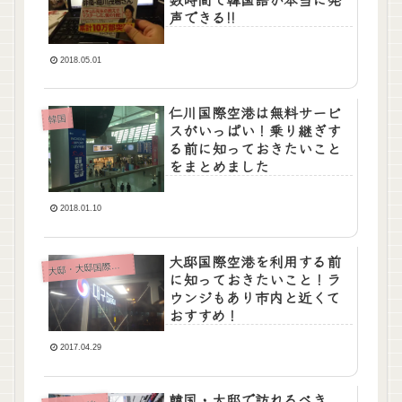
声できる!!
2018.05.01
仁川国際空港は無料サービ
韓国
スがいっぱい！乗り継ぎす
る前に知っておきたいこと
をまとめました
2018.01.10
大邸国際空港を利用する前
大
邸・大邸国際空港
に知っておきたいこと！ラ
ウンジもあり市内と近くて
おすすめ！
2017.04.29
韓国・大邸で訪れるべき、