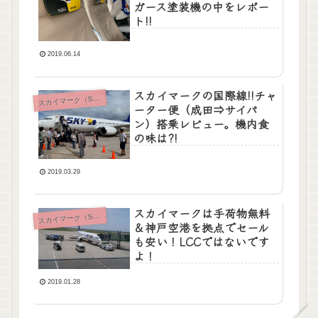
ガース塗装機の中をレポー
ト!!
2019.06.14
スカイマークの国際線!!チャ
カイマーク（SKYMARK）
ス
ーター便（成田⇒サイパ
ン）搭乗レビュー。機内食
の味は?!
2019.03.29
スカイマークは手荷物無料
カイマーク（SKYMARK）
ス
＆神戸空港を拠点でセール
も安い！LCCではないです
よ！
2019.01.28