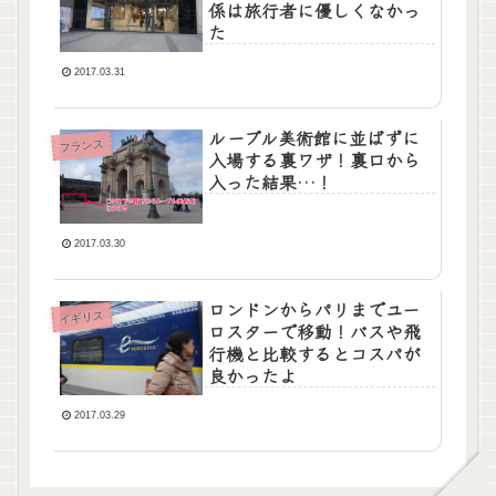
係は旅行者に優しくなかっ
た
2017.03.31
ルーブル美術館に並ばずに
フランス
入場する裏ワザ！裏口から
入った結果…！
2017.03.30
ロンドンからパリまでユー
イギリス
ロスターで移動！バスや飛
行機と比較するとコスパが
良かったよ
2017.03.29