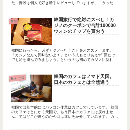
た。普段は個人で好き勝手レビューしていますが、こうった企
画に誘われるのは人生初です。 普段であれば私は観光地に行く
ことがあっ...
韓国旅行で絶対にスべし！カ
韓国
ジノのクーポンで合計100000
ウォンのチップを貰おう
韓国に行ったら、必ずカジノへ行くことをオススメします。
「カジノなんて興味ないよ！」という人もとりあえず1回だけ
でも足を運んでみましょう。というのも初めてカジノに訪れる
と、30,000ウォンのお試しチップがセブンラックカジノで貰え
ます。...
韓国のカフェはノマド天国。
旅行・生活
日本のカフェとは全然違う
韓国では基本的にはパソコン作業はカフェでしています。 韓国
のカフェはとにかく天国で、もう日本のカフェには戻れませ
ん。ではどこが違うのか今回は違いを紹介していみます。 カフ
ェがそこら中にある 韓国では日本で馴染みのスターバックスか
ら、韓国...