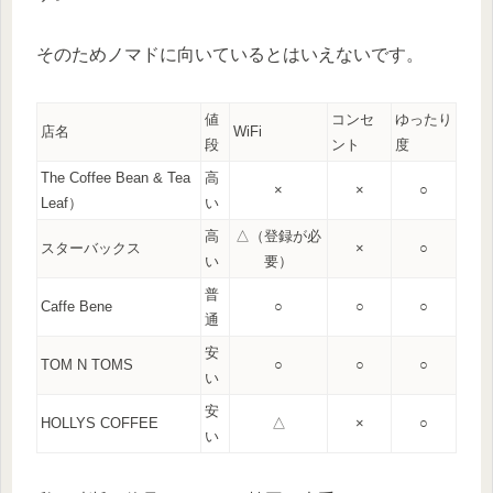
そのためノマドに向いているとはいえないです。
値
コンセ
ゆったり
店名
WiFi
段
ント
度
The Coffee Bean & Tea
高
×
×
○
Leaf）
い
高
△（登録が必
スターバックス
×
○
い
要）
普
Caffe Bene
○
○
○
通
安
TOM N TOMS
○
○
○
い
安
HOLLYS COFFEE
△
×
○
い