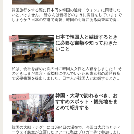
韓国旅行をする際に日本円を韓国の通貨「ウォン」に両替しな
いといけません。 皆さんは普段どのように両替をしていますで
しょうか？日本の空港で両替、韓国の明洞にある両替屋で両替
など様々な選択肢がありますが、実はこの選択を誤ってしまう
と10～2...
日本で韓国人と結婚するとき
韓国
に必要な書類や知っておきた
いこと
私は、会社を辞めた次の日に韓国人女性と入籍をしました！ そ
のときはまだ東京・浜松町に住んでいたため東京都の港区役所
で必要書類を提出しました。日本人が韓国人と結婚するときに
必要な書類や知っておきたいことについて紹介したいと思いま
す。 国際...
韓国・大邸で訪れるべき、お
大邸（テグ）
すすめスポット・観光地をま
とめて紹介する
韓国の大邸（テグ）には3泊4日の滞在で、今回は大邱市とティ
ーウェイ航空が企画したツアーに私はブロガー枠で参加しまし