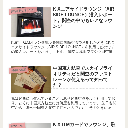
KIXエアサイドラウンジ（AIR
関西国際空港（KIX）
SIDE LOUNGE）潜入レポー
ト。関空の中でもレアなラウ
ンジ
以前、KLMオランダ航空を関西国際空港で利用したときにKIX
エアサイドラウンジ（AIR SIDE LOUNGE）を利用したのでそ
の潜入レポートをお届けします。 関空は成田空港や羽田空港の
ようにラウンジ施設は少なく、このKIXエアサイドラ...
中国東方航空でスカイプライ
中国東方航空
オリティだと関空のファスト
レーンが使えるって知って
た？
私は関西にも住んでいることもあり関西空港をよく利用してお
り、とくに中国東方航空には何度も利用しています。 先日も関
空から上海へ中国東方航空で行ったのですが、そのときにあま
り知られていないであろう事実を知ったのでこのブログでシェ
アします。...
KIX-ITMカードでラウンジ、駐
日本の空港