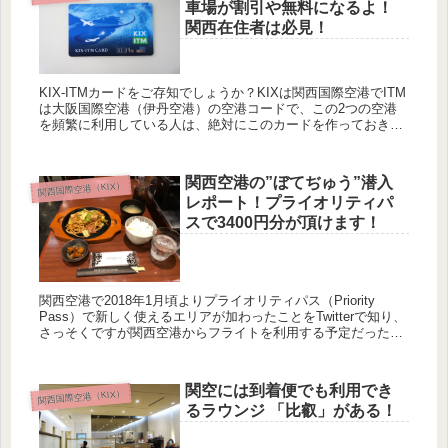
車場が割引や無料になるよ！
関西在住者は必見！
KIX-ITMカードをご存知でしょうか？KIXは関西国際空港でITM
は大阪国際空港（伊丹空港）の空港コードで、この2つの空港
を頻繁に利用している人は、絶対にこのカードを作っておきま
しょう。また頻繁に利用しなくても年会無料なので、作ってお
い...
関西空港の”ぼてぢゅう”潜入
関西国際空港（KIX）
レポート！プライオリティパ
スで3400円分が頂けます！
関西空港で2018年1月頃よりプライオリティパス（Priority
Pass）で新しく使えるエリアが加わったことをTwitterで知り、
さっそくですが関西空港からフライトを利用する予定だったの
で、潜入してきました。 プライオリティパスは...
関空には到着便でも利用でき
関西国際空港（KIX）
るラウンジ 「比叡」がある！