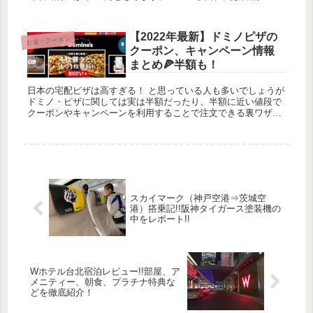
docomo N-05D ピンク | 白ロ...
【2022年最新】ドミノピザの
お金・クーポン
クーポン、キャンペーン情報
まとめ🍕半額も！
日本の宅配ピザは高すぎる！ と思っている人も多いでしょうが
ドミノ・ピザに関しては実は半額だったり、半額に近い値段で
クーポンやキャンペーンを利用することで注文できる裏ワザが
あるのをご存知でしょうか？ ピザハットやピザーラなどありま
すが、...
スカイマーク（神戸空港⇒茨城空
港）搭乗記!!阪神タイガース塗装機の
中をレポート!!
Wホテル台北宿泊レビュー!!部屋、ア
メニティー、朝食、プラチナ特典な
どを徹底紹介！