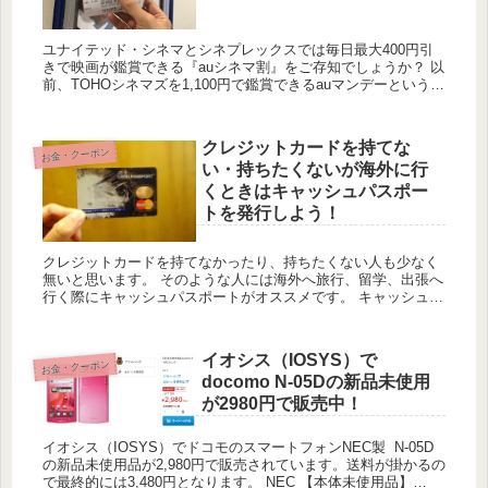
ユナイテッド・シネマとシネプレックスでは毎日最大400円引
きで映画が鑑賞できる『auシネマ割』をご存知でしょうか？ 以
前、TOHOシネマズを1,100円で鑑賞できるauマンデーという月
曜日限定のサービスをご紹介しましたが、auシネマ割は月...
クレジットカードを持てな
お金・クーポン
い・持ちたくないが海外に行
くときはキャッシュパスポー
トを発行しよう！
クレジットカードを持てなかったり、持ちたくない人も少なく
無いと思います。 そのような人には海外へ旅行、留学、出張へ
行く際にキャッシュパスポートがオススメです。 キャッシュパ
スポートって何？ キャッシュパスポートは、アクセスプリペ
イ...
イオシス（IOSYS）で
お金・クーポン
docomo N-05Dの新品未使用
が2980円で販売中！
イオシス（IOSYS）でドコモのスマートフォンNEC製 N-05D
の新品未使用品が2,980円で販売されています。送料が掛かるの
で最終的には3,480円となります。 NEC 【本体未使用品】