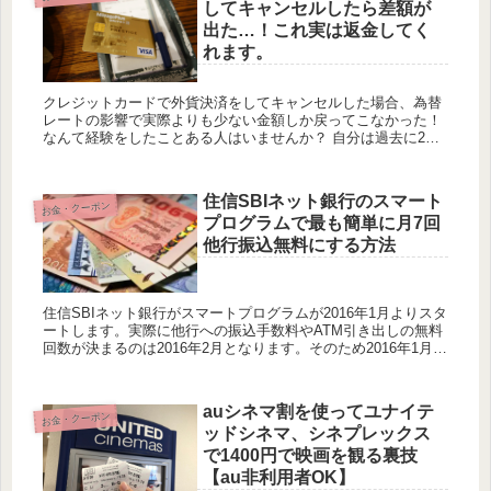
してキャンセルしたら差額が
出た…！これ実は返金してく
れます。
クレジットカードで外貨決済をしてキャンセルした場合、為替
レートの影響で実際よりも少ない金額しか戻ってこなかった！
なんて経験をしたことある人はいませんか？ 自分は過去に2～3
回ほど経験があり、そうなったとしても為替レートは常に動く
ものなの...
住信SBIネット銀行のスマート
お金・クーポン
プログラムで最も簡単に月7回
他行振込無料にする方法
住信SBIネット銀行がスマートプログラムが2016年1月よりスタ
ートします。実際に他行への振込手数料やATM引き出しの無料
回数が決まるのは2016年2月となります。そのため2016年1月は
準備期間となります。 住信SBIネット銀行は...
auシネマ割を使ってユナイテ
お金・クーポン
ッドシネマ、シネプレックス
で1400円で映画を観る裏技
【au非利用者OK】