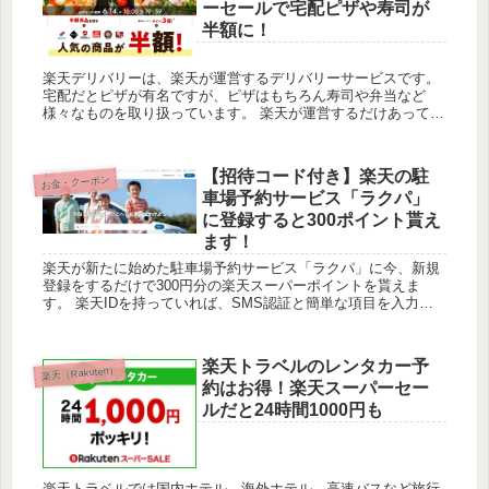
ーセールで宅配ピザや寿司が
半額に！
楽天デリバリーは、楽天が運営するデリバリーサービスです。
宅配だとピザが有名ですが、ピザはもちろん寿司や弁当など
様々なものを取り扱っています。 楽天が運営するだけあって決
済には楽天スーパーポイントも利用可能なので、期間限定ポイ
ントの消火...
【招待コード付き】楽天の駐
お金・クーポン
車場予約サービス「ラクパ」
に登録すると300ポイント貰え
ます！
楽天が新たに始めた駐車場予約サービス「ラクパ」に今、新規
登録をするだけで300円分の楽天スーパーポイントを貰えま
す。 楽天IDを持っていれば、SMS認証と簡単な項目を入力す
るだけで誰でも登録ができます。 「ラクパ」リリース記念！エ
ントリ...
楽天トラベルのレンタカー予
楽天（Rakuten）
約はお得！楽天スーパーセー
ルだと24時間1000円も
楽天トラベルでは国内ホテル、海外ホテル、高速バスなど旅行