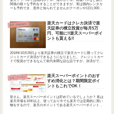
関係の様々な予約をすることができますが、実は国内レンタカ
ーも予約でき、意外と知られてませんがクーポンや1日1,000円
セールなどを活用すればお得に予約できます。 全国のレンタカ
ー比...
楽天カードはクレカ決済で楽
楽天（Rakuten）
天証券の積立投資が毎月5万
円、可能に!!楽天スーパーポイ
ントも貰える!!
2018年10月28日より楽天証券の積立で楽天カードに限ってクレ
ジットカード決済ができるようになりました。 クレジットカー
ドで投資ができるなんて前代未聞な話な話ですが、決済ができ
るだけでなくちゃんと楽天スーパーポイントも1%貯まります...
楽天スーパーポイントのおす
お金・クーポン
すめ消化とは？期間限定ポイ
ントもこれでOK！
皆さん、楽天スーパーポイントは貯めているでしょうか？ 私は
楽天市場を10年以上、使っており今でも楽天では定期的に買い
物をするので、楽天のポイントである楽天スーパーポイントは
一方的に溜まっていっています。 しかし楽天スーパーポイント
は、...