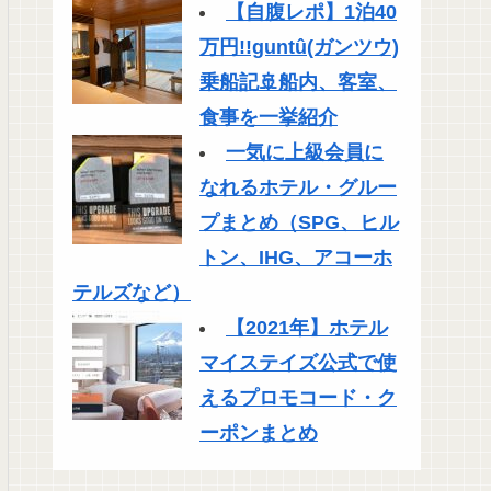
【自腹レポ】1泊40
万円!!guntû(ガンツウ)
乗船記🚢船内、客室、
食事を一挙紹介
一気に上級会員に
なれるホテル・グルー
プまとめ（SPG、ヒル
トン、IHG、アコーホ
テルズなど）
【2021年】ホテル
マイステイズ公式で使
えるプロモコード・ク
ーポンまとめ