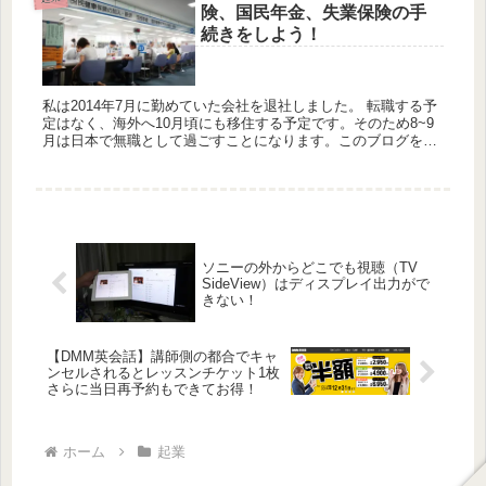
険、国民年金、失業保険の手
続きをしよう！
私は2014年7月に勤めていた会社を退社しました。 転職する予
定はなく、海外へ10月頃にも移住する予定です。そのため8~9
月は日本で無職として過ごすことになります。このブログを見
て頂いてる方の中に今の会社を辞めて、独立したい！会社辞め
た...
ソニーの外からどこでも視聴（TV
SideView）はディスプレイ出力がで
きない！
【DMM英会話】講師側の都合でキャ
ンセルされるとレッスンチケット1枚
さらに当日再予約もできてお得！
ホーム
起業