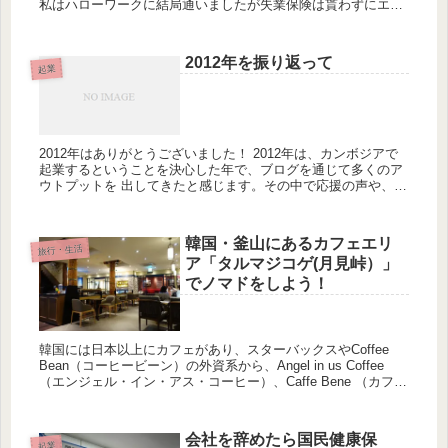
私はハローワークに結局通いましたが失業保険は貰わずにエス
トニアに移住しました。おそらく海外へ移住したり長期旅行へ
行こうと...
2012年を振り返って
起業
2012年はありがとうございました！ 2012年は、カンボジアで
起業するということを決心した年で、ブログを通じて多くのア
ウトプットを 出してきたと感じます。その中で応援の声や、多
くの方と交流を持てたのは、ブログを本格的に 取り組んで本当
に...
韓国・釜山にあるカフェエリ
旅行・生活
ア「タルマジコゲ(月見峠）」
でノマドをしよう！
韓国には日本以上にカフェがあり、スターバックスやCoffee
Bean（コーヒービーン）の外資系から、Angel in us Coffee
（エンジェル・イン・アス・コーヒー）、Caffe Bene （カフェ
ベネ）など韓国初のものまで多数あ...
会社を辞めたら国民健康保
起業