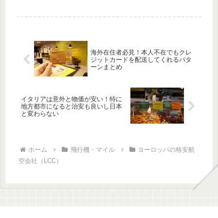
ーは約3年ぶりの利用です。今回はマルタまでの搭乗レビュー
をお...
海外在住者必見！本人不在でもクレ
ジットカードを配送してくれるパタ
ーンまとめ
イタリアは意外と物価が安い！特に
地方都市になると治安も良いし日本
と変わらない
ホーム
飛行機・マイル
ヨーロッパの格安航
空会社（LCC）