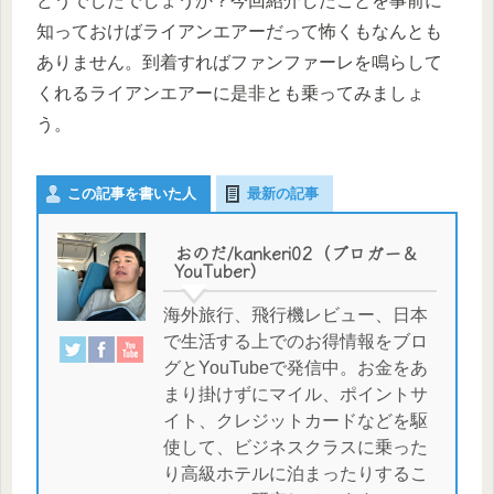
どうでしたでしょうか？今回紹介したことを事前に
知っておけばライアンエアーだって怖くもなんとも
ありません。到着すればファンファーレを鳴らして
くれるライアンエアーに是非とも乗ってみましょ
う。
この記事を書いた人
最新の記事
おのだ/kankeri02（ブロガー＆
YouTuber）
海外旅行、飛行機レビュー、日本
で生活する上でのお得情報をブロ
グとYouTubeで発信中。お金をあ
まり掛けずにマイル、ポイントサ
イト、クレジットカードなどを駆
使して、ビジネスクラスに乗った
り高級ホテルに泊まったりするこ