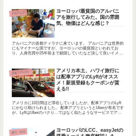
が...
ヨーロッパ最貧国のアルバニ
アルバニア
アを旅行してみた。国の雰囲
気、物価はどんな感じ？
アルバニアの首都ティラナに来ています。 アルバニアは世界的
にもマイナーな国ですが、ヨーロッパの最貧国といわれてお
り、人身売買や25年前まで鎖国していたなど決して良いイメー
ジのない国ですが、それでも徐々に成長をし続けており、街の
いたるとこ...
アメリカ本土、ハワイ旅行に
お金・クーポン
は配車アプリのLyftがオスス
メ！新規登録もクーポンが貰
える!!
アメリカに10日間ほど滞在していましたが、配車アプリのLyft
にかなり助けられました。 配車アプリというとUberが有名です
が、LyftはUberのパクり…ではなく似たようなサービスでアプ
リで個人の乗用車を呼び出せます。いわゆる白タクで...
ヨーロッパのLCC、easyJetの
旅行・生活