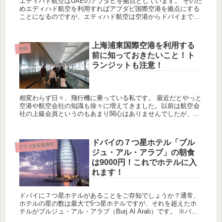
エティハド航空はUAEのアブダビを拠点としています。 そのた
めエディハド航空を利用すればアブダビ国際空港を拠点にする
ことになるのですが、エティハド航空は空港からドバイまでシ
ャトルバスを運行させています。しかも無料です。 そのためア
ブダ...
上海浦東国際空港を利用する
中国
前に知っておきたいこと！ト
ランジットも注意！
相変わらず日々、飛行機に乗っている私です。 最近だとやっと
空港や航空会社の知識も徐々に増えてきました。以前は航空会
社の上級会員というのもあまり関心はありませんでしたが、さ
すがに毎月飛行機に乗っていると優先チェックインや搭乗させ
てくれると...
ドバイの７つ星ホテル「ブル
アラブ首長国連邦
ジュ・アル・アラブ」の朝食
は9000円！これでホテルに入
れます！
ドバイに７つ星ホテルがあることをご存知でしょうか？通常、
ホテルの星の数は最大で5つ星ホテルですが、それを超えたホ
テルがブルジュ・アル・アラブ（Burj Al Arab）です。 ※バー
ジ・アル・アラブ、ブルジュ・アル・アラブ等色々な呼び方