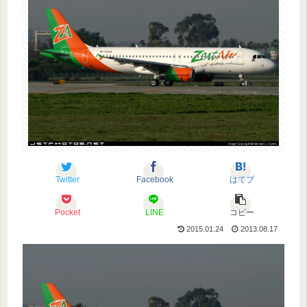
Twitter
Facebook
はてブ
Pocket
LINE
コピー
2015.01.24
2013.08.17