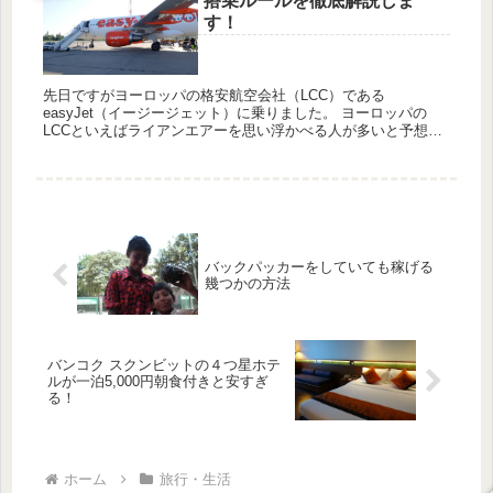
搭乗ルールを徹底解説しま
す！
先日ですがヨーロッパの格安航空会社（LCC）である
easyJet（イージージェット）に乗りました。 ヨーロッパの
LCCといえばライアンエアーを思い浮かべる人が多いと予想し
ますが、easyJetもかなりの大手です。 例えばベルリンから...
バックパッカーをしていても稼げる
幾つかの方法
バンコク スクンビットの４つ星ホテ
ルが一泊5,000円朝食付きと安すぎ
る！
ホーム
旅行・生活