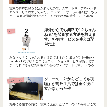
実家の神戸に帰る予定があったので、スマートサーブをハンド
キャリーして設置してみた。 ⇒スマートサーブの詳細はこちら
から 東京は固定回線がなかったのでWimax環境（3～4Mbps）
での接続をしていたが、実家はNTTひかり回線があり、...
海外からでも無料で”２ちゃん
VPN
ねる”を閲覧する方法を教えま
す。VPNサービスを使えば簡
単だよ
みなさん「２ちゃんねる」はみてますか？ 最近だとTwitterや
Facebookなど様々なコミュニケーションサービスがあります
が、それでも今なお影響力のあるウェブサイトです。 ２ちゃん
ねるは海外からだとアクセス不可になっている ２ちゃん...
ソニーの「外からどこでも視
WEB・アプリ
聴」が海外生活では全く役に
立たなかった件
海外に移住する前に、実家に設置したソニーの「外からどこで