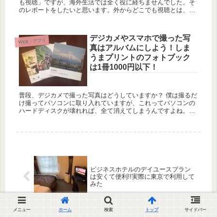
も視聴」ですが、海外生活では全く役に経ちませんでした。そ
のレポートをしたいと思います。外からどこでも視聴とは、ソ
ニーのブルーレイに備わっている機能で事前に設置＆設定をし
ておくだけで海...
デジカメやスマホで撮った写
WEB・アプリ
真はアルバムにしよう！しま
うまプリントのフォトブック
は1冊1000円以下！
普段、デジカメで撮った写真はどうしていますか？ 僕は撮るだ
け撮ってパソコンに取り入れていますが、これってパソコンの
ハードディスクが壊れれば、全て消えてしまうんですよね。め
ちゃめちゃリスクがあります。 私の知り合いでもパソコンが壊
れて写真...
ビジネスホテルのデイユースプラン
は安くて便利!!実際に東京で利用して
みた
メニュー
ホーム
検索
トップ
サイドバー