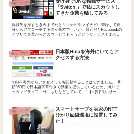
受け身でOKな転職サービス
WEB・アプリ
「Switch.」で私にスカウトし
てきた企業を晒してみる
就職先を探すとき今までだとリクナビやマイナビに登録して自
分からアプローチするのが基本でしたが、最近だとFacebookの
アプリで企業からスカウトしてもらうというサービスもあると
いうのをご存知でしょうか？ 気軽に登録してみよう！匿名で自
分の...
日本版Huluを海外にいてもア
WEB・アプリ
クセスする方法
huluを海外からアクセスしても閲覧することはできません。 月
額980円で日本語字幕付きで動画を提供しているため、海外で
セカンドライフ、外こもりなどしていて、これほぼ良いサービ
スはないですが、見れないのであれば契約する意味がありませ
ん。し...
スマートサーブを実家のNTT
WEB・アプリ
ひかり回線環境に設置してみ
た！