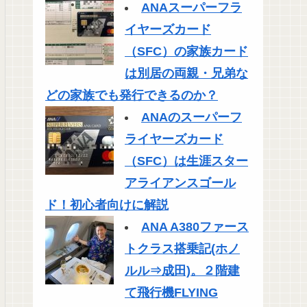
ANAスーパーフラ
イヤーズカード
（SFC）の家族カード
は別居の両親・兄弟な
どの家族でも発行できるのか？
ANAのスーパーフ
ライヤーズカード
（SFC）は生涯スター
アライアンスゴール
ド！初心者向けに解説
ANA A380ファース
トクラス搭乗記(ホノ
ルル⇒成田)。２階建
て飛行機FLYING