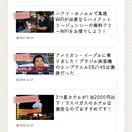
ハワイ・ホノルルで高速
アメリカ
WiFiが必要ならハイアット
リージェンシーの無料フリ
ーWiFiをお借りしよう！
2017.08.16
アメリカン・イーグルに乗
アメリカ
りました！ブラジル旅客機
のエンブラエルERJ145は激
狭だった
2016.12.17
3つ星ホテルが1泊2000円以
おすすめホテル
下！ラスベガスのホテルは
激安なのでおすすめです！
2016.12.15