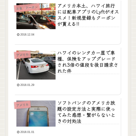
アメリカ本土、ハワイ旅行
お金・クーポン
には配車アプリのLyftがオス
スメ！新規登録もクーポン
が貰える!!
2018.12.04
ハワイのレンタカー屋で車
アメリカ
種、保険をアップグレード
され3倍の値段を後日請求さ
れた件
2018.01.29
ソフトバンクのアメリカ放
アメリカ
題の設定方法と実際に使っ
てみた感想・繋がらないと
きの対処法
2018.01.01