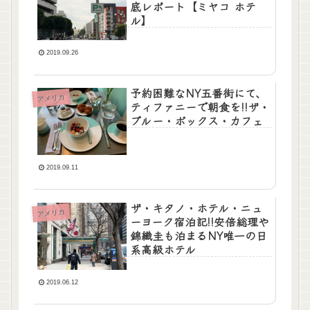
底レポート【ミヤコ ホテ
ル】
2019.09.26
予約困難なNY五番街にて、
アメリカ
ティファニーで朝食を!!ザ・
ブルー・ボックス・カフェ
2019.09.11
ザ・キタノ・ホテル・ニュ
アメリカ
ーヨーク宿泊記!!安倍総理や
錦織圭も泊まるNY唯一の日
系高級ホテル
2019.06.12