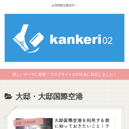
お得情報を配信中！
新しいテーマに変更！ブログサイトのSSL化に対応しました！
大邸・大邸国際空港
大邸国際空港を利用する前
大
邸・大邸国際空港
に知っておきたいこと！ラ