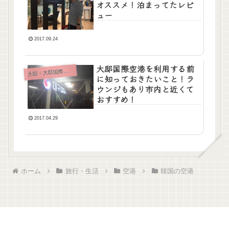
オススメ！泊まってたレビ
ュー
2017.09.24
大邸国際空港を利用する前
大
邸・大邸国際空港
に知っておきたいこと！ラ
ウンジもあり市内と近くて
おすすめ！
2017.04.29
ホーム
旅行・生活
空港
韓国の空港