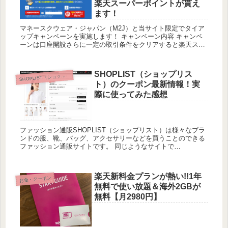
楽天スーパーポイントが貰え
ます！
マネースクウェア・ジャパン（M2J）と当サイト限定でタイア
ップキャンペーンを実施します！ キャンペーン内容 キャンペ
ーンは口座開設さらに一定の取引条件をクリアすると楽天スー
パーポイントが最大95,000円分貰えるというものです。 9...
SHOPLIST（ショップリス
HOPLIST（ショップリスト）
S
ト）のクーポン最新情報！実
際に使ってみた感想
ファッション通販SHOPLIST（ショップリスト）は様々なブラ
ンドの服、靴、バッグ、アクセサリーなどを買うことのできる
ファッション通販サイトです。 同じようなサイトで
ZOZOTOWNがありますが、ZOZOTOWNで売り切れのものが
ショ...
楽天新料金プランが熱い!!1年
お金・クーポン
無料で使い放題＆海外2GBが
無料【月2980円】