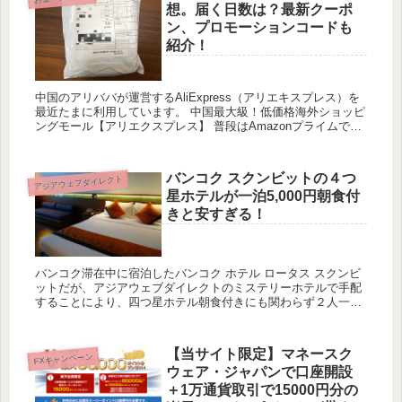
想。届く日数は？最新クーポ
ン、プロモーションコードも
紹介！
中国のアリババが運営するAliExpress（アリエキスプレス）を
最近たまに利用しています。 中国最大級！低価格海外ショッピ
ングモール【アリエクスプレス】 普段はAmazonプライムで買
い物をしていますが、AliExpressにはAm...
バンコク スクンビットの４つ
アジアウェブダイレクト
星ホテルが一泊5,000円朝食付
きと安すぎる！
バンコク滞在中に宿泊したバンコク ホテル ロータス スクンビ
ットだが、アジアウェブダイレクトのミステリーホテルで手配
することにより、四つ星ホテル朝食付きにも関わらず２人一部
屋で約5,000円で宿泊することができた。 古いホテルでは...
【当サイト限定】マネースク
FXキャンペーン
ウェア・ジャパンで口座開設
＋1万通貨取引で15000円分の