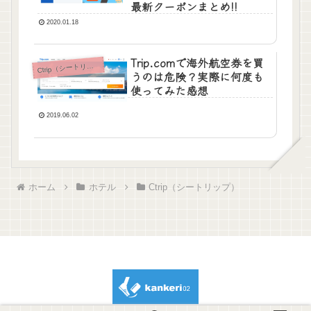
最新クーポンまとめ!!
2020.01.18
Trip.comで海外航空券を買
C
trip（シートリップ）
うのは危険？実際に何度も
使ってみた感想
2019.06.02
ホーム
ホテル
Ctrip（シートリップ）