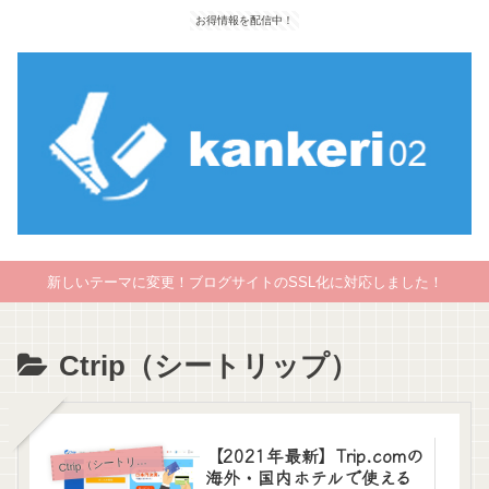
お得情報を配信中！
新しいテーマに変更！ブログサイトのSSL化に対応しました！
Ctrip（シートリップ）
【2021年最新】Trip.comの
C
trip（シートリップ）
海外・国内ホテルで使える