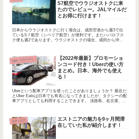
S7航空でウラジオストクに来
たのでレビュー。JALマイルだ
とお得に行けます！
日本からウラジオストクに行く場合は、成田空港から週3で出
ているS７航空（シベリア航空）が便利です。またハバロフス
ク便も週2であります。ウラジオストクの場合、成田から沖縄
よりも短い2時間40分のフライトで極東ロシアの玄関口である
ウラジオスト...
【2022年最新】プロモーショ
Uber（ウーバー）
ンコード付き！Uberの使い方
まとめ。日本、海外でも使え
る！
Uberという配車アプリを使ったことがありましょうか？ 最近だ
とUber Eatsは日本でも有名になってきましたが、タクシーの配
車アプリとしても利用することできます。 淡路島、名古屋、大
阪、仙台、青森、郡山、広島、京都、福山、福岡...
エストニアの魅力を9ヶ月間滞
エストニア
在していた私が紹介します！