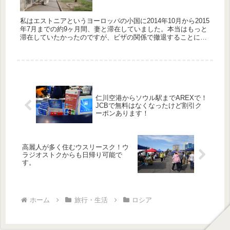
私はエストニアというヨーロッパの小国に2014年10月から2015
年7月までの約9ヶ月間、妻と滞在していました。本当はもっと
滞在していたかったのですが、ビザの関係で撤退することにな
りました。 撤退した今でもたまにエストニアのことを思い出...
仁川空港からソウル駅までAREXで！
JCBで無料はなくなったけど割引ク
ーポンあります！
高麗人が多く住むウスリースク！ウ
ラジオストクからも日帰り可能で
す。
ホーム
旅行・生活
ロシア