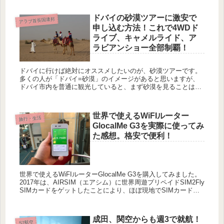
ドバイの砂漠ツアーに激安で
アラブ首長国連邦
申し込む方法！これで4WDド
ライブ、キャメルライド、ア
ラビアンショー全部制覇！
ドバイに行けば絶対にオススメしたいのが、砂漠ツアーです。
多くの人が「ドバイ=砂漠」のイメージがあると思いますが、
ドバイ市内を普通に観光していると、まず砂漠を見ることはあ
りません。残念ながらビルと道路だけです。 砂漠ツアーに参加
すると...
世界で使えるWiFIルーター
旅行・生活
GlocalMe G3を実際に使ってみ
た感想。格安で便利！
世界で使えるWiFIルーターGlocalMe G3を購入してみました。
2017年は、AIRSIM（エアシム）に世界周遊プリペイドSIM2Fly
SIMカードをゲットしたことにより、ほぼ現地でSIMカードを
買うこともなくなりました。 ...
成田、関空からも週3で就航！
S7航空