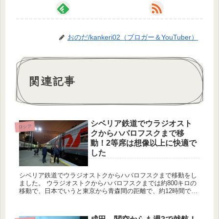
おのだ/kankeri02（ブロガー＆YouTuber）
関連記事
シベリア鉄道でウラジオスト
ロシア
クからハバロフスクまで移
動！2等席は想像以上に快適で
した
シベリア鉄道でウラジオストクからハバロフスクまで移動をし
ました。 ウラジオストクからハバロフスクまでは約800キロの
移動で、日本でいうと東京から青森間の距離で、約12時間で
す。Google Mapsを見て頂ければ分かりますが、12時間の移...