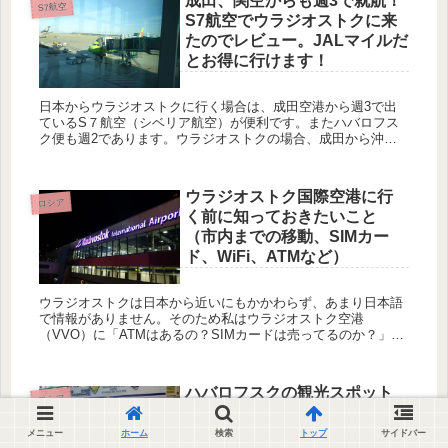
成田、関空からも週3で就航！
S7航空
S7航空でウラジオストクに来
たのでレビュー。JALマイルだ
とお得に行けます！
日本からウラジオストクに行く場合は、成田空港から週3で出
ているS７航空（シベリア航空）が便利です。またハバロフス
ク便も週2であります。ウラジオストクの場合、成田から沖縄
よりも短い2時間40分のフライトで極東ロシアの玄関口である
ウラジオスト...
ウラジオストク国際空港に行
ロシア
く前に知っておきたいこと
（市内までの移動、SIMカー
ド、WiFi、ATMなど）
ウラジオストクは日本から近いにもかかわらず、あまり日本語
で情報がありません。そのため私はウラジオストク空港
（VVO）に「ATMはあるの？SIMカードは売ってるのか？」な
どの情報が分からないままウラジオストクに行きました。 私な
りにウラジ...
ハバロフスクの観光スポット
ロシア
とおすすめカフェ
メニュー
ホーム
検索
トップ
サイドバー