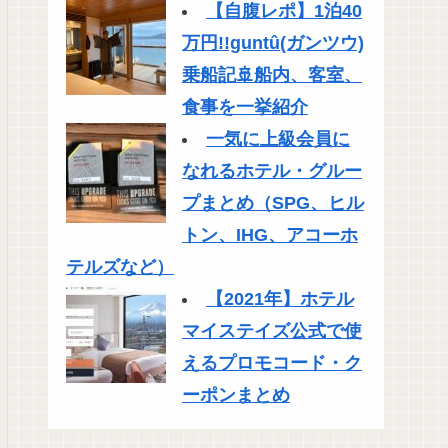
【自腹レポ】1泊40
万円!!guntû(ガンツウ)
乗船記🚢船内、客室、
食事を一挙紹介
一気に上級会員に
なれるホテル・グルー
プまとめ（SPG、ヒル
トン、IHG、アコーホ
テルズなど）
【2021年】ホテル
マイステイズ公式で使
えるプロモコード・ク
ーポンまとめ