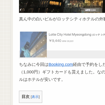
真ん中の白いビルがロッテシティホテルの外
ちなみに今回は
Booking.com
経由で予約をした
（1,000円）ギフトカードも貰えました。な
ルはホテルが安いです。
目次
[
表示
]