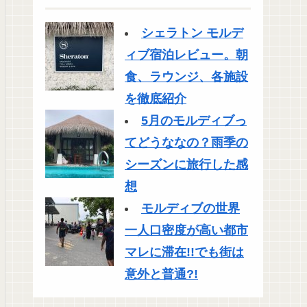
シェラトン モルデ
ィブ宿泊レビュー。朝
食、ラウンジ、各施設
を徹底紹介
5月のモルディブっ
てどうななの？雨季の
シーズンに旅行した感
想
モルディブの世界
一人口密度が高い都市
マレに滞在!!でも街は
意外と普通?!