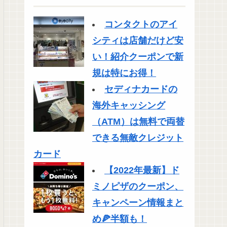
コンタクトのアイ
シティは店舗だけど安
い！紹介クーポンで新
規は特にお得！
セディナカードの
海外キャッシング
（ATM）は無料で両替
できる無敵クレジット
カード
【2022年最新】ド
ミノピザのクーポン、
キャンペーン情報まと
め🍕半額も！