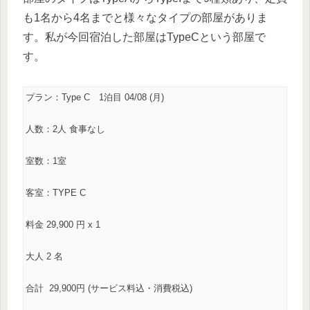
も1名から4名までと様々なタイプの部屋がありま
す。私が今回宿泊した部屋はTypeCという部屋で
す。
プラン：
Type C 1
泊目
04/08
(月)
人数：
2
人
食事なし
室数：
1
室
客室：
TYPE C
料金
29
,
900
円
x 1
大人
2
名
合計
29
,
900
円 (サービス料込・消費税込)