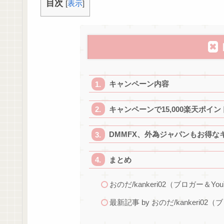
目次
[
表示
]
キャンペーン内容
キャンペーンで15,000楽天ポイ
DMMFX、外為ジャパンもお得な
まとめ
おのだ/kankeri02（ブロガー＆You
最新記事 by おのだ/kankeri02（