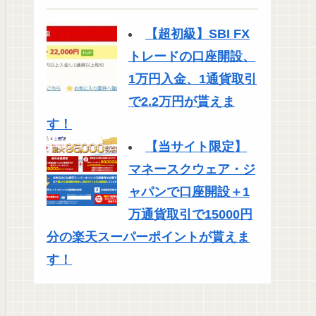
【超初級】SBI FX
トレードの口座開設、
1万円入金、1通貨取引
で2.2万円が貰えま
す！
【当サイト限定】
マネースクウェア・ジ
ャパンで口座開設＋1
万通貨取引で15000円
分の楽天スーパーポイントが貰えま
す！