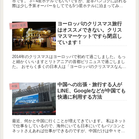
市です。 3～4星ホテルでもいいですが、是非バンコクに訪れる
際は少し予算オーバーをしてでも5つ星ホテルに泊まってみま
せんか？ 東京の5つ星ホテルだと1泊3万円以上は当たり前で、
更に...
ヨーロッパのクリスマス旅行
旅行・生活
はオススメできない。クリス
マスマーケットですら閉店し
ています！
2014年のクリスマスはヨーロッパで初めて過ごしました。もっ
と細かくいいますとリトアニアの首都ビリニュスで過ごしまし
た。 おそらく多くの日本人は「ヨーロッパのクリスマスなんて
素敵ね！！」なんて思っているかもしれないですが、ヨーロッ
パのク...
中国への出張・旅行する人が
中国
LINE、Googleなどが中国ても
快適に利用する方法
最近、何かと中国に行くことが増えてきています。 私はネット
で仕事をしているので、海外にいても日本にいてもパソコンと
ネットさえあれば仕事ができるのですが、中国だけは中々そう
はいきません。 中国はGoogle関連、LINE、Facebook...