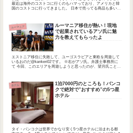
最近は海外のコストコに行くのもハマっており、アメリカと韓
国のコストコに行ってきました。 日本で売ってる商品も多いで
すが、海外のコストコだと日本よりも安かったり、海外でしか
売ってい...
ルーマニア移住が熱い！現地
ルーマニア
で起業されているアソ氏に魅
力を教えてもらったよ
エストニア移住に失敗して、ユーゴスラビアと東欧を周遊して
いるおのだ@kankeri02です。 ※右がアソ氏。弁護士事務所に
て 今回、このエリアを周遊しようと思ったのが、望月氏ことア
ソ氏Angama@Angama_Marketとお会いし...
1泊7000円のところも！バンコ
ホテル
クで絶対で”おすすめ”の5つ星
ホテル
タイ・バンコクは世界でかなり安く5つ星ホテルに泊まれる都