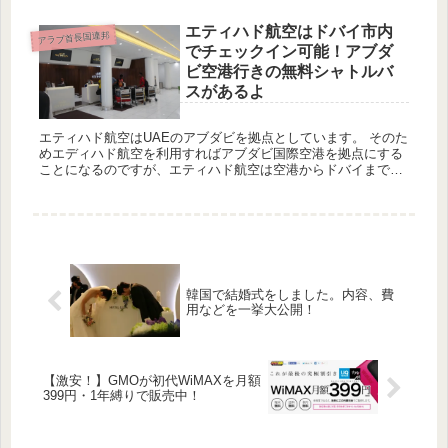
エティハド航空はドバイ市内
アラブ首長国連邦
でチェックイン可能！アブダ
ビ空港行きの無料シャトルバ
スがあるよ
エティハド航空はUAEのアブダビを拠点としています。 そのた
めエディハド航空を利用すればアブダビ国際空港を拠点にする
ことになるのですが、エティハド航空は空港からドバイまでシ
ャトルバスを運行させています。しかも無料です。 そのためア
ブダ...
韓国で結婚式をしました。内容、費
用などを一挙大公開！
【激安！】GMOが初代WiMAXを月額
399円・1年縛りで販売中！