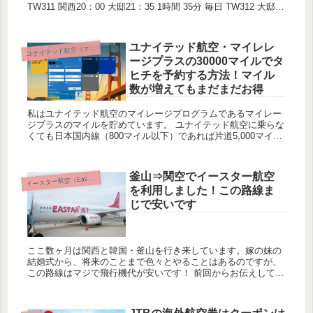
TW311 関西20：00 大邸21：35 1時間 35分 毎日 TW312 大邸
07：55 関西09：25 ...
ユナイテッド航空・マイレレ
ナイテッド航空（マイレージプラス）
ユ
ージプラスの30000マイルでタ
ヒチを予約する方法！マイル
数が増えてもまだまだお得
私はユナイテッド航空のマイレージプログラムであるマイレー
ジプラスのマイルを貯めています。 ユナイテッド航空に乗らな
くても日本国内線（800マイル以下）であれば片道5,000マイル
で予約できますし、ウェブでの予約もできることから非常に気
に...
釜山⇒関空でイースター航空
ースター航空（Eastar Jet）
イ
を利用しました！この路線ま
じで安いです
ここ数ヶ月は関西と韓国・釜山を行き来しています。嫁の妹の
結婚式から、将来のことまで色々とやることはあるのですが、
この路線はマジで飛行機代が安いです！ 前回からお伝えしてい
る通り、エアプサン、チェジュ航空、ピーチ、ジン・エアー、
イースター...