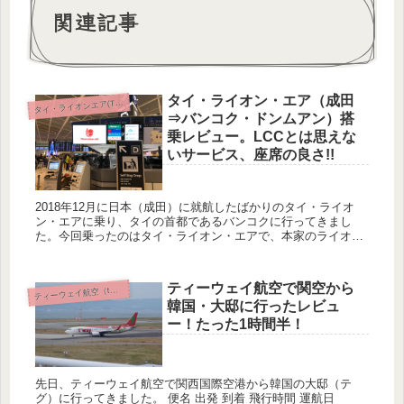
関連記事
タイ・ライオン・エア（成田
イ・ライオンエア(Thai Lion Air)
タ
⇒バンコク・ドンムアン）搭
乗レビュー。LCCとは思えな
いサービス、座席の良さ!!
2018年12月に日本（成田）に就航したばかりのタイ・ライオ
ン・エアに乗り、タイの首都であるバンコクに行ってきまし
た。今回乗ったのはタイ・ライオン・エアで、本家のライオン
エアはジャカルタを本拠地にしております。 Cheap flight...
ティーウェイ航空で関空から
テ
ィーウェイ航空（tway）
韓国・大邸に行ったレビュ
ー！たった1時間半！
先日、ティーウェイ航空で関西国際空港から韓国の大邸（テ
グ）に行ってきました。 便名 出発 到着 飛行時間 運航日