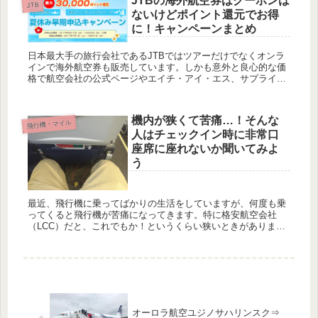
JTBの海外航空券はクーポンは
JTB
ないけどポイント還元でお得
に！キャンペーンまとめ
日本最大手の旅行会社であるJTBではツアーだけでなくオンラ
インで海外航空券も販売しています。しかも意外と良心的な価
格で航空会社の公式ページやエイチ・アイ・エス、サプライス
などと変わらない価格で販売していることが多いです。 更にあ
まり知ら...
機内が狭くて苦痛…！そんな
飛行機・マイル
人はチェックイン時に非常口
座席に座れないか聞いてみよ
う
最近、飛行機に乗ってばかりの生活をしていますが、何度も乗
ってくると飛行機が苦痛になってきます。特に格安航空会社
（LCC）だと、これでもか！というくらい狭いときがあります
（笑） 1時間くらいなら我慢できますが、これが2～3時間、更
には9～...
オーロラ航空ユジノサハリンスク⇒