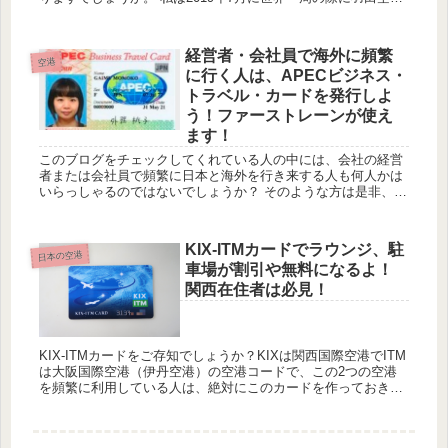
−成田空港の乗り継ぎがあり、移動する際に利用しましたので
ご紹...
経営者・会社員で海外に頻繁
空港
に行く人は、APECビジネス・
トラベル・カードを発行しよ
う！ファーストレーンが使え
ます！
このブログをチェックしてくれている人の中には、会社の経営
者または会社員で頻繁に日本と海外を行き来する人も何人かは
いらっしゃるのではないでしょうか？ そのような方は是非、
APECビジネス・トラベル・カードを発行してみましょう。こ
のカードを...
KIX-ITMカードでラウンジ、駐
日本の空港
車場が割引や無料になるよ！
関西在住者は必見！
KIX-ITMカードをご存知でしょうか？KIXは関西国際空港でITM
は大阪国際空港（伊丹空港）の空港コードで、この2つの空港
を頻繁に利用している人は、絶対にこのカードを作っておきま
しょう。また頻繁に利用しなくても年会無料なので、作ってお
い...