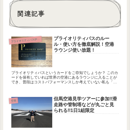
関連記事
プライオリティパスのルー
ライオリティパス(Priority Pass)
プ
ル・使い方を徹底解説！空港
ラウンジ使い放題！
プライオリティパスというカードをご存知でしょうか？ このカ
ードを保有していれば世界の空港にあるラウンジに入ることが
でき、普段はコストパフォーマンスしか考えていない私も「か
なりお得だ！」ということで愛用しています。 今回はこのプラ
イオリ...
但馬空港見学ツアーに参加!!滑
空港
走路や管制塔などが丸ごと見
られる!!1日1組限定