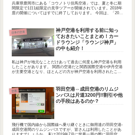
兵庫県豊岡市にある「コウノトリ但馬空港」では、夏と冬に期
間限定で1日1組限定の見学ツアーが開催されています。2018年
度の開催についてはすでに終了しております。 今回は、「2018
年度冬の部」に2019年1月に参加したので、その紹介です。...
神戸空港を利用する前に知っ
日本の空港
ておきたいことまとめ！カー
ドラウンジ「ラウンジ神戸」
の中も紹介！
私は神戸が地元なことだけあって過去に何度も神戸空港を利用
したことがあります。 関西の空港だと関西国際空港や伊丹空港
が主要空港となり、ほとんどの方が神戸空港を利用されたこと
がないと思いますが、この空港は人が少なくアクセスも悪くな
いので個人...
羽田空港⇔成田空港のリムジ
空港
ンバスは片道3200円!!割引や他
の手段はあるのか？
飛行機で国内線から国際線へ乗り継ぐときに御用達の羽田空港-
成田空港間のリムジンバスですが、皆さんは利用したことがあ
りますでしょうか。 私は2019年7月に世界一周の際に羽田空港