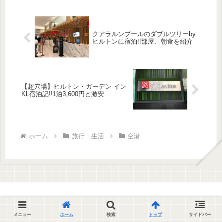
クアラルンプールのダブルツリーby
ヒルトンに宿泊!!部屋、朝食を紹介
【超穴場】ヒルトン・ガーデン イン
KL宿泊記!!1泊3,600円と激安
ホーム
旅行・生活
空港
メニュー
ホーム
検索
トップ
サイドバー