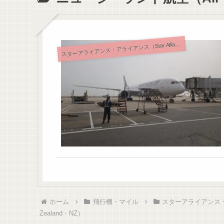
ス
ターアライアンス・アライアンス（Star Alliance）
ホーム
飛行機・マイル
スターアライアンス・アラ
Zealand・NZ）