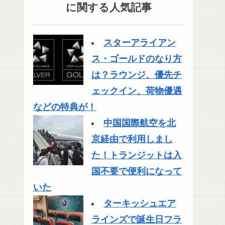
に関する人気記事
スターアライアン
ス・ゴールドのなり方
は？ラウンジ、優先チ
ェックイン、荷物優遇
などの特典が！
中国国際航空を北
京経由で利用しまし
た！トランジットは入
国不要で便利になって
いた
ターキッシュエア
ラインズで誕生日フラ