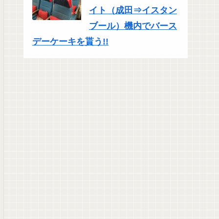
イト（成田⇒イスタン
ブール）機内でバース
デーケーキを貰う!!