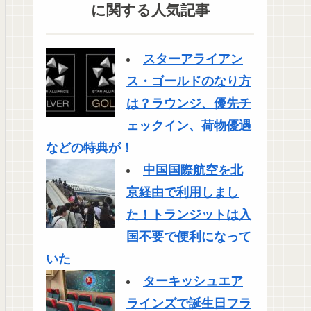
に関する人気記事
スターアライアン
ス・ゴールドのなり方
は？ラウンジ、優先チ
ェックイン、荷物優遇
などの特典が！
中国国際航空を北
京経由で利用しまし
た！トランジットは入
国不要で便利になって
いた
ターキッシュエア
ラインズで誕生日フラ