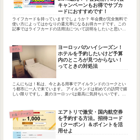
キャンペーンもお得でサブカ
ードにおすすめです！
ライフカードを持っていますでしょうか？ 年会費が完全無料で
使い方によってはかなりの還元率になるお得カードです。この
記事ではライフカードの活用法について説明をしたいと思いま
す。 ライフカードは誕生月はポイント2.5%還元！ ライフカー
ド...
ヨーロッパのハイシーズン！
ホテル
ホテルを予約したいけど予算
内のところが見つからない！
ってときの対処法
こんにちは！私は、今とある用事でアイルランドのコークとい
う都市に一人で来ています。 アイルランドは初めての訪問で嬉
しい限りですし、夏のヨーロッパは最高に気持ちいいです。し
かし一方で夏のヨーロッパで怖いのが宿が見つからない状態に
陥ることです...
エアトリで激安・国内航空券
お金・クーポン
を予約する方法。招待コード
（クーポン）＆ポイントを活
用せよ