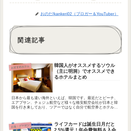
おのだ/kankeri02（ブロガー＆YouTuber）
関連記事
韓国人がオススメするソウル
おすすめホテル
（主に明洞）でオススメでき
るホテルまとめ
日本から最も違い海外といえば、韓国です。最近だとピーチ、
エアプサン、チェジュ航空など様々な格安航空会社が日本と韓
国を行き来しており、ツアーではなく自分で航空券とホテルを
予約している人も増えています。 今回は私の韓国人嫁がオスス
メするソウ...
ライフカードは誕生日月だと
お金・クーポン
2.5%還元！年会費無料＆入会