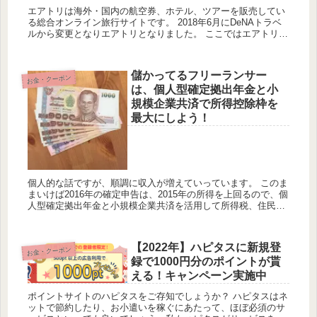
エアトリは海外・国内の航空券、ホテル、ツアーを販売してい
る総合オンライン旅行サイトです。 2018年6月にDeNAトラベ
ルから変更となりエアトリとなりました。 ここではエアトリで
国内航空券を少しでも安く手配するためのクーポン情報やポ
イ...
儲かってるフリーランサー
お金・クーポン
は、個人型確定拠出年金と小
規模企業共済で所得控除枠を
最大にしよう！
個人的な話ですが、順調に収入が増えていっています。 このま
まいけば2016年の確定申告は、2015年の所得を上回るので、個
人型確定拠出年金と小規模企業共済を活用して所得税、住民
税、国民健康保険料を減らしていこうと計画中です。 ある程度
収...
【2022年】ハピタスに新規登
お金・クーポン
録で1000円分のポイントが貰
える！キャンペーン実施中
ポイントサイトのハピタスをご存知でしょうか？ ハピタスはネ
ットで節約したり、お小遣いを稼ぐにあたって、ほぼ必須のサ