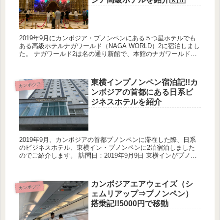
2019年9月にカンボジア・プノンペンにある５つ星ホテルでも
ある高級ホテルナガワールド（NAGA WORLD）2に宿泊しまし
た。 ナガワールド2は名の通り新館で、本館のナガワールドよ
り小さめですが、高層のホテルです。 中国資本のホテル...
東横インプノンペン宿泊記!!カ
カンボジア
ンボジアの首都にある日系ビ
ジネスホテルを紹介
2019年9月、カンボジアの首都プノンペンに滞在した際、日系
のビジネスホテル、東横イン・プノンペンに2泊宿泊しました
のでご紹介します。 訪問日：2019年9月9日 東横インがプノン
ペンにオープンしたのは2015年のことで、築4年なので...
カンボジアエアウェイズ（シ
カンボジア
ェムリアップ⇒プノンペン）
搭乗記!!5000円で移動