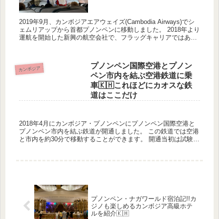
2019年9月、カンボジアエアウェイズ(Cambodia Airways)でシ
ェムリアップから首都プノンペンに移動しました。 2018年より
運航を開始した新興の航空会社で、フラッグキャリアではあり
ません。 5,000円程度で移動するこ...
プノンペン国際空港とプノン
カンボジア
ペン市内を結ぶ空港鉄道に乗
車🇰🇭これほどにカオスな鉄
道はここだけ
2018年4月にカンボジア・プノンペンにプノンペン国際空港と
プノンペン市内を結ぶ鉄道が開通しました。 この鉄道では空港
と市内を約30分で移動することができます。 開通当初は試験期
間として無料で運行されていましたが、2018年11月より...
プノンペン・ナガワールド宿泊記!!カ
ジノも楽しめるカンボジア高級ホテ
ルを紹介🇰🇭