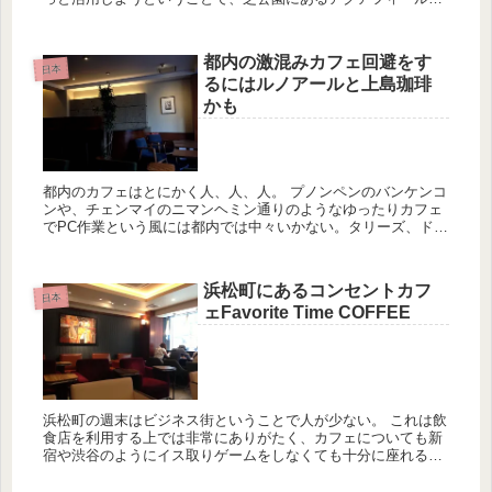
芝公園に行ってきた。芝公園は、浜松町から十分歩いて行ける
距離だ。 ...
都内の激混みカフェ回避をす
日本
るにはルノアールと上島珈琲
かも
都内のカフェはとにかく人、人、人。 プノンペンのバンケンコ
ンや、チェンマイのニマンヘミン通りのようなゆったりカフェ
でPC作業という風には都内では中々いかない。タリーズ、ドト
ール、エクセルシオールカフェ、ベローチェなどの有名所は激
混みで...
浜松町にあるコンセントカフ
日本
ェFavorite Time COFFEE
浜松町の週末はビジネス街ということで人が少ない。 これは飲
食店を利用する上では非常にありがたく、カフェについても新
宿や渋谷のようにイス取りゲームをしなくても十分に座れるス
ペースがある。 最近はWebページ作成など家にして行き詰った
時...