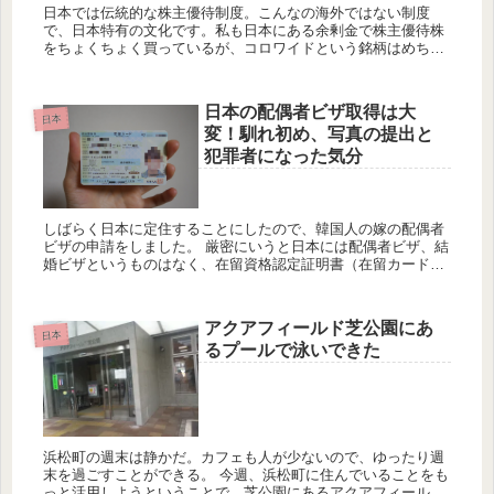
日本では伝統的な株主優待制度。こんなの海外ではない制度
で、日本特有の文化です。私も日本にある余剰金で株主優待株
をちょくちょく買っているが、コロワイドという銘柄はめちゃ
めちゃお勧めだ。 「コロワイドってどこ？」って思う人も多い
かもしれな...
日本の配偶者ビザ取得は大
日本
変！馴れ初め、写真の提出と
犯罪者になった気分
しばらく日本に定住することにしたので、韓国人の嫁の配偶者
ビザの申請をしました。 厳密にいうと日本には配偶者ビザ、結
婚ビザというものはなく、在留資格認定証明書（在留カード）
がビザの代わりとなり、入国管理局で申請をしてそれを取得す
れば、外国人...
アクアフィールド芝公園にあ
日本
るプールで泳いできた
浜松町の週末は静かだ。カフェも人が少ないので、ゆったり週
末を過ごすことができる。 今週、浜松町に住んでいることをも
っと活用しようということで、芝公園にあるアクアフィールド