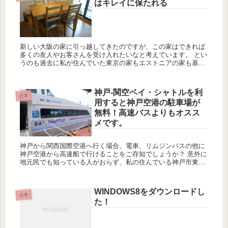
はキレイに保たれる
新しい大阪の家に引っ越してきたのですが、この家はできれば
多くの友人やお客さんを受け入れたいなと考えています。 とい
うのも過去に私が住んでいた東京の家もエストニアの家も基本
的には自分または家族専用に使っていたので、本当に親しい仲
の人ぐらいし...
神戸-関空ベイ・シャトルを利
日本
用すると神戸空港の駐車場が
無料！高速バスよりもオスス
メです。
神戸から関西国際空港へ行く場合、電車、リムジンバスの他に
神戸空港から高速船で行けることをご存知でしょうか？ 意外に
地元民でも知っている人がおらず、私の住んでいる神戸市東灘
区からだと三宮まで電車で行って高速バスで空港に向かう人が
ほとんどで...
WINDOWS8をダウンロードし
日本
た！