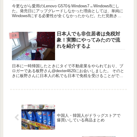
今更ながら愛用のLenovo G570をWindows7→Windows8にし
た。発売日にアップグレードしなかった理由としては、単純に
Windows8にする必要性が全くなかったからだ。ただ見飽きた
インタフェースを一新して自分自身もリフレッシ...
日本人でも非住居者は免税対
日本
象！実際にやってみたので流
れを紹介するよ
日本に一時帰国したときにタイで不動産業をやられており、ブ
ロガーである板野さん@dexter4620にお会いしました。 そのと
きに板野さんに日本人の私でも日本で免税を受けることができ
ることを教えて頂きました。 日本の「非居住者」は消費税支...
中国人・韓国人がドラッグストアで
爆買いしている商品まとめ