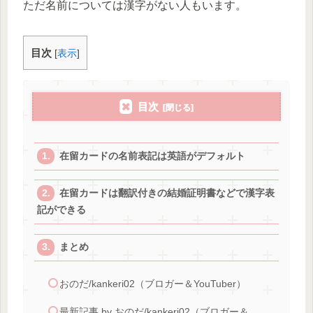
ただ名前については漢字がない人もいます。
目次
[
表示
]
目次
在留カードの名前表記は英語がデフォルト
在留カードは翻訳付きの結婚証明書などで漢字表
記ができる
まとめ
おのだ/kankeri02（ブロガー＆YouTuber）
最新記事 by おのだ/kankeri02（ブロガー＆