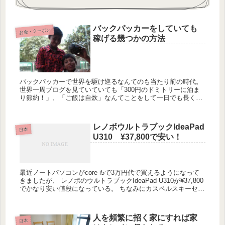
バックパッカーをしていても
お金・クーポン
稼げる幾つかの方法
バックパッカーで世界を駆け巡るなんてのも当たり前の時代。
世界一周ブログを見ていていても「300円のドミトリーに泊ま
り節約！」、「ご飯は自炊」なんてことをして一日でも長く旅
をできるように節約している人を良く見かけるが、逆に節約を
するのでは...
レノボウルトラブックIdeaPad
日本
U310 ¥37,800で安い！
最近ノートパソコンがcore i5で3万円代で買えるようになって
きましたが、 レノボのウルトラブックIdeaPad U310が¥37,800
でかなり安い値段になっている。 ちなみにカスペルスキーセキ
ュリティソフト、PCケース、USBメモリ付...
人を頻繁に招く家にすれば家
日本