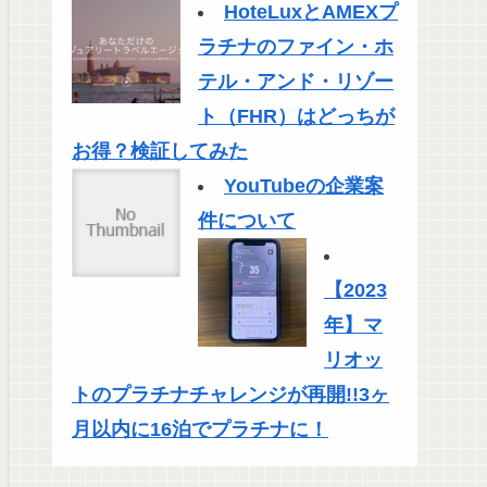
HoteLuxとAMEXプ
ラチナのファイン・ホ
テル・アンド・リゾー
ト（FHR）はどっちが
お得？検証してみた
YouTubeの企業案
件について
【2023
年】マ
リオッ
トのプラチナチャレンジが再開!!3ヶ
月以内に16泊でプラチナに！