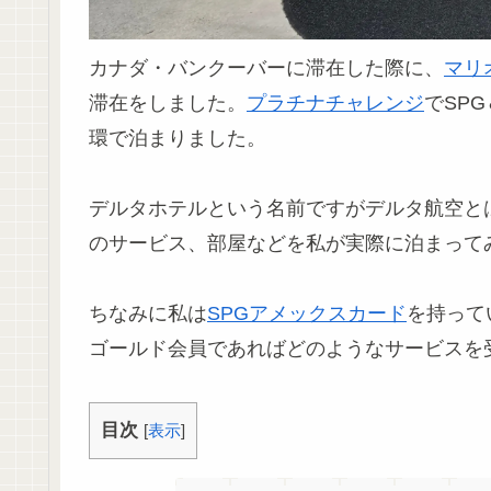
カナダ・バンクーバーに滞在した際に、
マリ
滞在をしました。
プラチナチャレンジ
でSP
環で泊まりました。
デルタホテルという名前ですがデルタ航空と
のサービス、部屋などを私が実際に泊まって
ちなみに私は
SPGアメックスカード
を持って
ゴールド会員であればどのようなサービスを
目次
[
表示
]