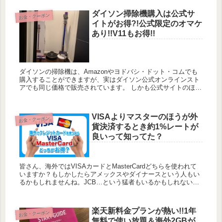
ダイソン掃除機購入は公式サ
お金・クーポン
イトがお得?!公式限定のオマケ
あり!!V11もお得!!
ダイソンの掃除機は、Amazonやヨドバシ・ドット・コムでも
購入することができますが、実はダイソン公式オンラインスト
アでも同じ価格で販売されています。 しかも公式サイトのほう
だと、おまけもついていたりしますので、実は公式サイト経由
で購...
VISAよりマスターのほうが外
お金・クーポン
貨決済するとき約1%レートが
良いって知ってた？
皆さん、海外ではVISAカードとMasterCardどちらを使われて
いますか？もしかしたらアメックスやダイナースという人もい
るかもしれませんね。JCB…という猛者もいるかもしれないで
す。 私は今まで安定感No.1のVISAカードを使って...
楽天新料金プランが熱い!!1年
お金・クーポン
無料で使い放題＆海外2GBが