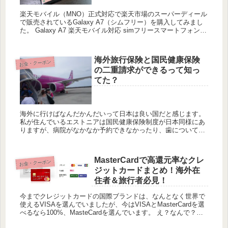
楽天モバイル（MNO）正式対応で楽天市場のスーパーディール
で販売されているGalaxy A7（シムフリー）を購入してみまし
た。 Galaxy A7 楽天モバイル対応 simフリースマートフォン
他にもXperiaやHUAWEI P30...
海外旅行保険と国民健康保険
お金・クーポン
の二重請求ができるって知っ
てた？
海外に行けばなんだかんだいって日本は良い国だと感じます。
私が住んでいるエストニアは国民健康保険制度が日本同様にあ
りますが、病院がなかなか予約できなかったり、歯については
保険適用外だったりします。日本のようにそこら中に病院があ
る国は世界...
MasterCardで高還元率なクレ
お金・クーポン
ジットカードまとめ！海外在
住者＆旅行者必見！
今までクレジットカードの国際ブランドは、なんとなく世界で
使えるVISAを選んでいましたが、今はVISAとMasterCardを選
べるなら100%、MasteCardを選んでいます。 え？なんで？っ
て人はこちらの記事を見てください。 海外...