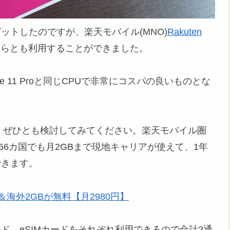
Eをゲットしたのですが、楽天モバイル(MNO)
Rakuten
どちらとも利用することができました。
hone 11 Proと同じCPUで非常にコスパの良いものとな
方は、ぜひとも検討してみてください。楽天モバイル圏
外66カ国でも月2GBまで現地キャリアが使えて、1年
できます。
海外2GBが無料【月2980円】
Mカード、eSIMカードをそれぞれ利用できるので合計2通