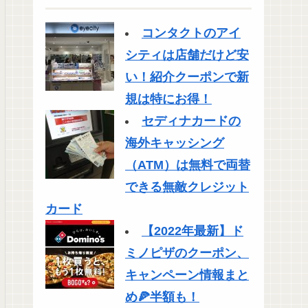
コンタクトのアイ
シティは店舗だけど安
い！紹介クーポンで新
規は特にお得！
セディナカードの
海外キャッシング
（ATM）は無料で両替
できる無敵クレジット
カード
【2022年最新】ド
ミノピザのクーポン、
キャンペーン情報まと
め🍕半額も！