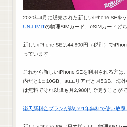
2020年4月に販売された新しいiPhone S
UN-LIMIT
の物理SIMカード、eSIMカード
新しいiPhone SEは44,800円（税別）でiP
っています。
これから新しいiPhone SEを利用される
内だと1日10GB、auエリアだと月5GB、海
は無料でそれ以降も月2,980円で使うことが
楽天新料金プランが熱い!!1年無料で使い放題＆
新しいiPhone SE（日本版）は、物理SI