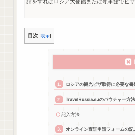
請をすればロシア大使館または領事館でビザ
目次
[
表示
]
ロシアの観光ビザ取得に必要な書
TravelRussia.suのバウチャー方
記入方法
オンライン査証申請フォームの記