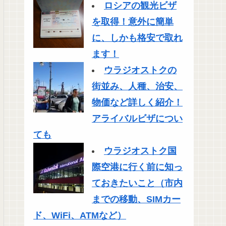
ロシアの観光ビザ
を取得！意外に簡単
に、しかも格安で取れ
ます！
ウラジオストクの
街並み、人種、治安、
物価など詳しく紹介！
アライバルビザについ
ても
ウラジオストク国
際空港に行く前に知っ
ておきたいこと（市内
までの移動、SIMカー
ド、WiFi、ATMなど）