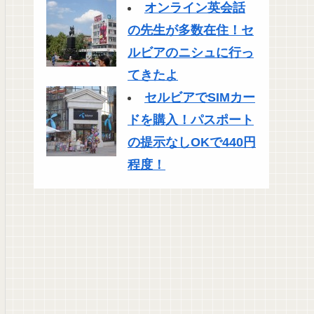
オンライン英会話
の先生が多数在住！セ
ルビアのニシュに行っ
てきたよ
セルビアでSIMカー
ドを購入！パスポート
の提示なしOKで440円
程度！