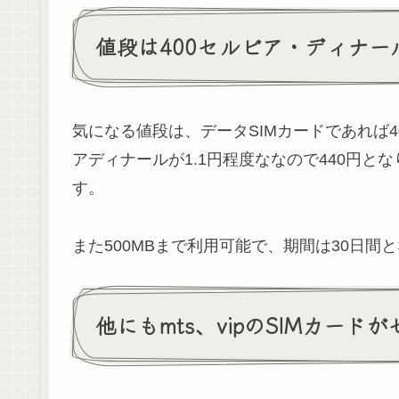
値段は400セルビア・ディナール
気になる値段は、データSIMカードであれば
アディナールが1.1円程度ななので440円
す。
また500MBまで利用可能で、期間は30日間
他にもmts、vipのSIMカード