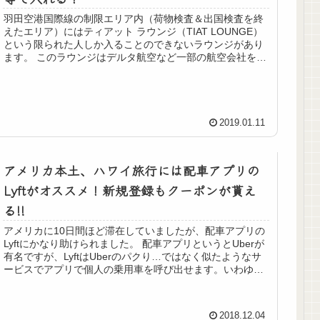
羽田空港国際線の制限エリア内（荷物検査＆出国検査を終
えたエリア）にはティアット ラウンジ（TIAT LOUNGE）
という限られた人しか入ることのできないラウンジがあり
ます。 このラウンジはデルタ航空など一部の航空会社を利
用するビジネスク...
2019.01.11
アメリカ本土、ハワイ旅行には配車アプリの
Lyftがオススメ！新規登録もクーポンが貰え
る!!
アメリカに10日間ほど滞在していましたが、配車アプリの
Lyftにかなり助けられました。 配車アプリというとUberが
有名ですが、LyftはUberのパクり…ではなく似たようなサ
ービスでアプリで個人の乗用車を呼び出せます。いわゆる
白タクで...
2018.12.04