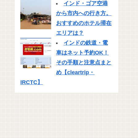
インド・ゴア空港
から市内への行き方。
おすすめのホテル滞在
エリアは？
インドの鉄道・電
車はネット予約OK！
その手順と注意点まと
め【cleartrip・
IRCTC】