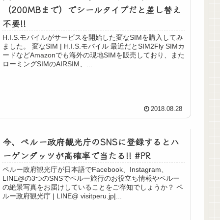
（200MBまで）でシールタイプだと差し替え
不要!!
H.I.S.モバイルがサービスを開始した変なSIMを購入してみ
ました。 変なSIM | H.I.S.モバイル 最近だとSIM2Fly SIMカ
ードなどAmazonでも海外の現地SIMを販売しており、また
ローミングSIMのAIRSIM、...
2018.08.28
今、ペルー政府観光庁のSNSに登録するとハ
ーゲンダッツが高確率で当たる!! #PR
ペルー政府観光庁が日本語でFacebook、Instagram、
LINE@の3つのSNSでペルー旅行のお役立ち情報やペルー
の絶景写真をお届けしていることをご存知でしょうか？ ペ
ルー政府観光庁 | LINE@ visitperu.jp|...