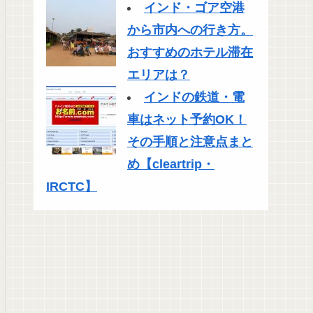
インド・ゴア空港
から市内への行き方。
おすすめのホテル滞在
エリアは？
インドの鉄道・電
車はネット予約OK！
その手順と注意点まと
め【cleartrip・
IRCTC】