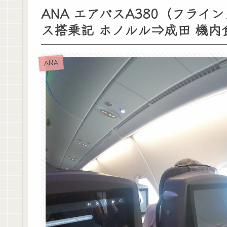
ANA エアバスA380（フラ
ス搭乗記 ホノルル⇒成田 機
ANA