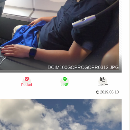
DCIM100GOPROGOPR0312.JPG
Pocket
LINE
コピー
2019.06.10