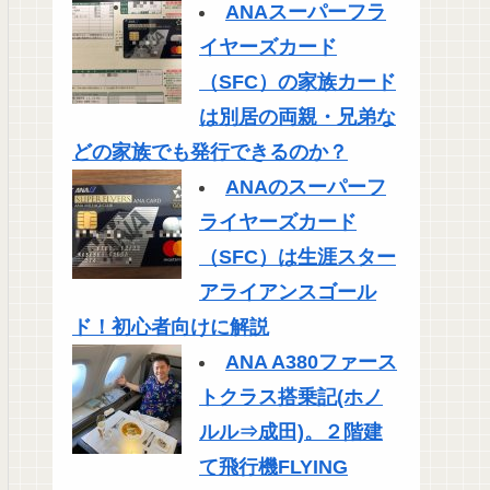
ANAスーパーフラ
イヤーズカード
（SFC）の家族カード
は別居の両親・兄弟な
どの家族でも発行できるのか？
ANAのスーパーフ
ライヤーズカード
（SFC）は生涯スター
アライアンスゴール
ド！初心者向けに解説
ANA A380ファース
トクラス搭乗記(ホノ
ルル⇒成田)。２階建
て飛行機FLYING