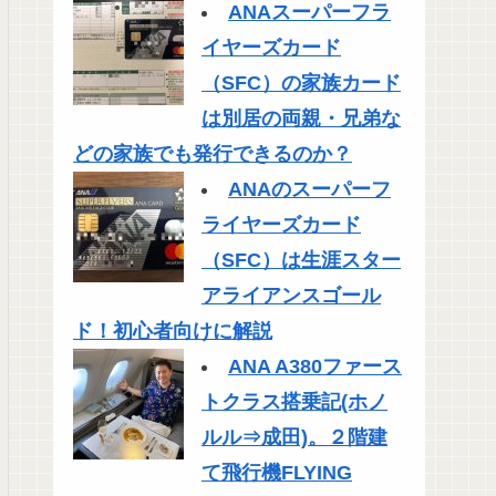
ANAスーパーフラ
イヤーズカード
（SFC）の家族カード
は別居の両親・兄弟な
どの家族でも発行できるのか？
ANAのスーパーフ
ライヤーズカード
（SFC）は生涯スター
アライアンスゴール
ド！初心者向けに解説
ANA A380ファース
トクラス搭乗記(ホノ
ルル⇒成田)。２階建
て飛行機FLYING