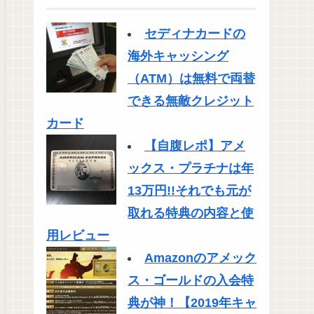
セディナカードの
海外キャッシング
（ATM）は無料で両替
できる無敵クレジット
カード
【自腹レポ】アメ
ックス・プラチナは年
13万円!!それでも元が
取れる特典の内容と使
用レビュー
Amazonのアメック
ス・ゴールドの入会特
典が神！【2019年キャ