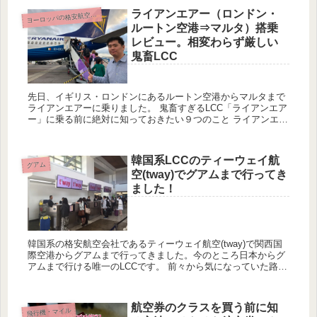
ライアンエアー（ロンドン・
ーロッパの格安航空会社（LCC）
ヨ
ルートン空港⇒マルタ）搭乗
レビュー。相変わらず厳しい
鬼畜LCC
先日、イギリス・ロンドンにあるルートン空港からマルタまで
ライアンエアーに乗りました。 鬼畜すぎるLCC「ライアンエア
ー」に乗る前に絶対に知っておきたい９つのこと ライアンエア
ーは約3年ぶりの利用です。今回はマルタまでの搭乗レビュー
をお...
韓国系LCCのティーウェイ航
グアム
空(tway)でグアムまで行ってき
ました！
韓国系の格安航空会社であるティーウェイ航空(tway)で関西国
際空港からグアムまで行ってきました。今のところ日本からグ
アムまで行ける唯一のLCCです。 前々から気になっていた路線
で、ついに乗ることができましたのでレビューを書きます！ 韓
国...
航空券のクラスを買う前に知
飛行機・マイル