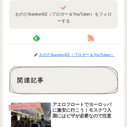
おのだ/kankeri02（ブロガー＆YouTuber）をフォロ
ーする
おのだ/kankeri02（ブロガー＆YouTuber）
関連記事
アエロフロートでヨーロッパ
ア
エロフロート（Aeroflot）
に激安に行こう！モスクワ入
国にはビザが必要なので注意