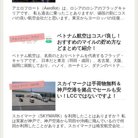
アエロフロート（Aeroflot）は、ロシアのロシアのフラッグキャ
リアです。 私も過去に乗ったことありますが、値段の割にコス
パの良い航空会社だと思います。東京からヨーロッパの往復航
空券だと最安値なことも多く、過去には5万円以下でヨーロッ...
ベトナム航空はコスパ良し！
カイチーム・アライアンス（Skyteam）
ス
おすすめのマイルの貯め方な
どまとめて紹介！
ベトナム航空は、名前のとおりベトナムを代表するフラッグ・
キャリアです。 日本だと東京（羽田・成田）、名古屋、大阪、
福岡に就航しており、ハノイ、ホーチミン、ダナンのベトナム
各主要都市に行くことができます。 セールだとかなり安い値段
で東南...
スカイマークは手荷物無料＆
ス
カイマーク（SKYMARK）
神戸空港を拠点でセールも安
い！LCCではないですよ！
スカイマーク（SKYMARK）を利用したことはありますか？ 私
は実家が神戸で、神戸空港から羽田や沖縄に飛んでいるので何
回か利用したことがあります。スカイマークは格安航空会社
（LCC）と思われている人も多いと思いますが、実はANAや
JAL...