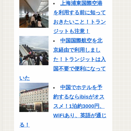
上海浦東国際空港
を利用する前に知って
おきたいこと！トラン
ジットも注意！
中国国際航空を北
京経由で利用しまし
た！トランジットは入
国不要で便利になって
いた
中国でホテルを予
約するならibisがオス
スメ！1泊約3000円、
WiFiあり、英語が通じ
る！