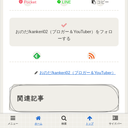
Pocket
LINE
コピー
おのだ/kankeri02（ブロガー＆YouTuber）をフォロ
ーする
おのだ/kankeri02（ブロガー＆YouTuber）
関連記事
高級寿司が食べ放題！成田空
メニュー
ホーム
検索
トップ
サイドバー
JAL