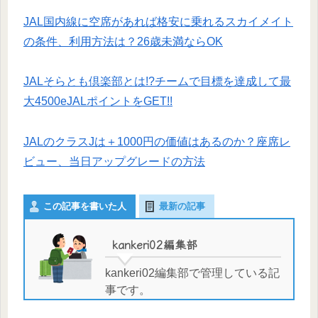
JAL国内線に空席があれば格安に乗れるスカイメイト
の条件、利用方法は？26歳未満ならOK
JALそらとも倶楽部とは!?チームで目標を達成して最
大4500eJALポイントをGET!!
JALのクラスJは＋1000円の価値はあるのか？座席レ
ビュー、当日アップグレードの方法
この記事を書いた人
最新の記事
kankeri02編集部
kankeri02編集部で管理している記
事です。