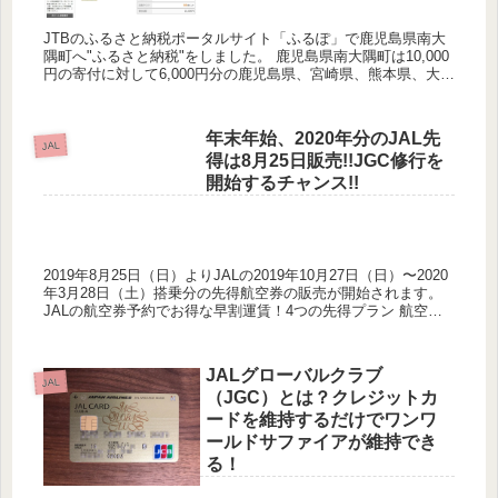
JTBのふるさと納税ポータルサイト「ふるぽ」で鹿児島県南大
隅町へ"ふるさと納税"をしました。 鹿児島県南大隅町は10,000
円の寄付に対して6,000円分の鹿児島県、宮崎県、熊本県、大分
県、長崎県、佐賀県の空港発着ＪＡＬ（日本航空・ＪＡ...
年末年始、2020年分のJAL先
JAL
得は8月25日販売!!JGC修行を
開始するチャンス!!
2019年8月25日（日）よりJALの2019年10月27日（日）〜2020
年3月28日（土）搭乗分の先得航空券の販売が開始されます。
JALの航空券予約でお得な早割運賃！4つの先得プラン 航空券
っていつから販売開始されるの？なんてこと...
JALグローバルクラブ
JAL
（JGC）とは？クレジットカ
ードを維持するだけでワンワ
ールドサファイアが維持でき
る！