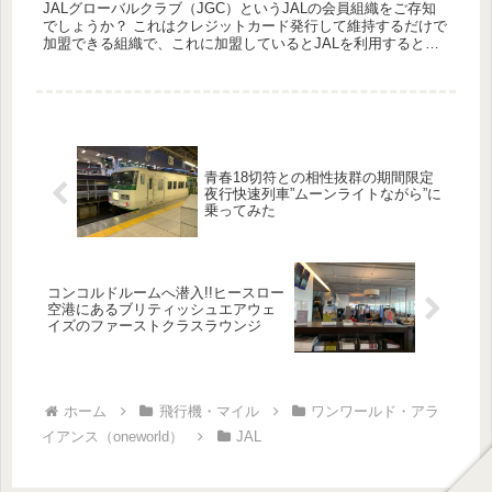
JALグローバルクラブ（JGC）というJALの会員組織をご存知
でしょうか？ これはクレジットカード発行して維持するだけで
加盟できる組織で、これに加盟しているとJALを利用するとき
に優先チェックイン、優先ゲート、ラウンジ、優先搭乗など
様々...
青春18切符との相性抜群の期間限定
夜行快速列車”ムーンライトながら”に
乗ってみた
コンコルドルームへ潜入!!ヒースロー
空港にあるブリティッシュエアウェ
イズのファーストクラスラウンジ
ホーム
飛行機・マイル
ワンワールド・アラ
イアンス（oneworld）
JAL