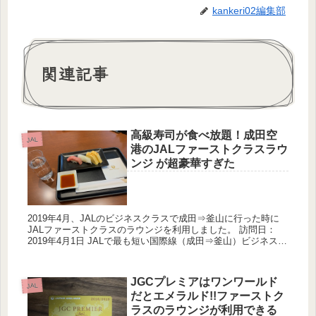
kankeri02編集部
関連記事
高級寿司が食べ放題！成田空
JAL
港のJALファーストクラスラウ
ンジ が超豪華すぎた
2019年4月、JALのビジネスクラスで成田⇒釜山に行った時に
JALファーストクラスのラウンジを利用しました。 訪問日：
2019年4月1日 JALで最も短い国際線（成田⇒釜山）ビジネスク
ラス搭乗記!!機内食はお寿司 ファーストクラスラ...
JGCプレミアはワンワールド
JAL
だとエメラルド!!ファーストク
ラスのラウンジが利用できる