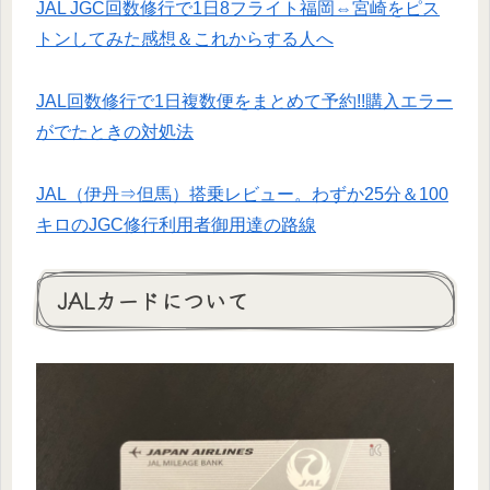
JAL JGC回数修行で1日8フライト福岡⇔宮崎をピス
トンしてみた感想＆これからする人へ
JAL回数修行で1日複数便をまとめて予約!!購入エラー
がでたときの対処法
JAL（伊丹⇒但馬）搭乗レビュー。わずか25分＆100
キロのJGC修行利用者御用達の路線
JALカードについて