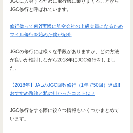
JGCに入会するために飛行機に乗りまくることから
JGC修行と呼ばれています。
修行僧って何?!実際に航空会社の上級会員になるため
マイル修行を始めた僕が紹介
JGCの修行には様々な手段がありますが、どの方法
が良いか検討しながら2018年にJGC修行をしまし
た。
【2018年】JALのJGC回数修行（1年で50回）達成!!
おすすめ路線と私の掛かったコストは？
JGC修行をする際に役立つ情報もいくつかまとめて
います。