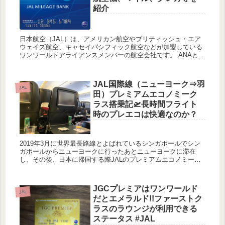
紹介
日本航空（JAL）は、アメリカン航空やブリティッシュ・エア
ウェイズ航空、キャセイパシフィック航空などが加盟している
ワンワールドアライアンスメンバーの航空会社です。 ANAと並
び日本を代表する航空会社であり、スカイトラックスからも最
高評価...
JAL国際線（ニューヨーク⇒羽
JAL
田）プレミアムエコノミーク
ラス搭乗記🛫長時間フライト
時のプレエコは快適なのか？
2019年3月に世界最長路線とよばれているシンガポールでシン
ガポールからニューヨークに行ったあとニューヨークに滞在
し、その後、日本に帰国する際JALのプレミアムエコノミーク
ラスに乗りましたので、ご紹介します。 17時間50分!!シンガ
ポ...
JGCプレミアはワンワールド
JAL
だとエメラルド!!ファーストク
ラスのラウンジが利用できる
ステータス #JAL