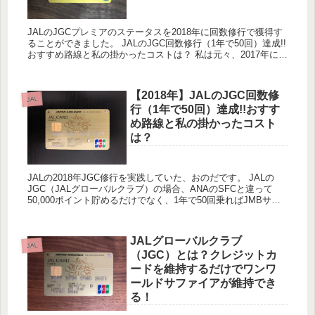
JALのJGCプレミアのステータスを2018年に回数修行で獲得す
ることができました。 JALのJGC回数修行（1年で50回）達成!!
おすすめ路線と私の掛かったコストは？ 私は元々、2017年に
ANAのスーパーフライヤーズカード（SFC...
【2018年】JALのJGC回数修
JAL
行（1年で50回）達成!!おすす
め路線と私の掛かったコスト
は？
JALの2018年JGC修行を実践していた、おのだです。 JALの
JGC（JALグローバルクラブ）の場合、ANAのSFCと違って
50,000ポイント貯めるだけでなく、1年で50回乗ればJMBサフ
ァイアになることができJGCに加入すること...
JALグローバルクラブ
JAL
（JGC）とは？クレジットカ
ードを維持するだけでワンワ
ールドサファイアが維持でき
る！