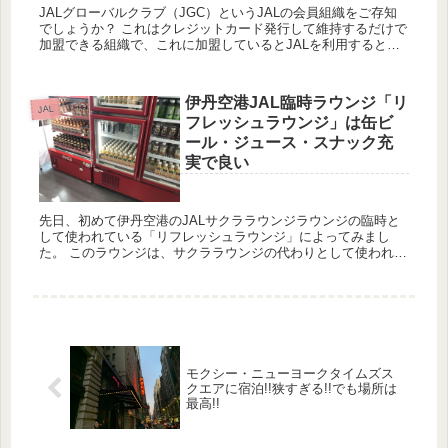
JALグローバルクラブ（JGC）というJALの会員組織をご存知
でしょうか？ これはクレジットカード発行して維持するだけで
加盟できる組織で、これに加盟しているとJALを利用するとき
に優先チェックイン、優先ゲート、ラウンジ、優先搭乗など
様々...
伊丹空港JAL臨時ラウンジ「リ
JAL
フレッシュラウンジ」は缶ビ
ール・ジュース・スナック充
実で良い
先日、初めて伊丹空港のJALサクララウンジラウンジの臨時と
して使われている「リフレッシュラウンジ」によってみまし
た。 このラウンジは、サクララウンジの代わりとして使われて
いるのでJGC会員、サファイア会員、ワンワールド・サファイ
ア会員が...
モクシー・ニューヨークタイムズス
クエアに宿泊!!狭すぎる!!でも場所は
最高!!